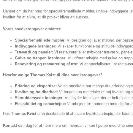
Uanset om du har brug for specialfremstillede møbler, unikke indbyggede løsn
kvalitet for at sikre, at dit projekt bliver en succes.
Vores snedkeropgaver omfatter:
Specialfremstillede møbler:
Vi designer og laver møbler, der passer 
Indbyggede løsninger:
Vi skaber funktionelle og stilfulde indbygge
Træværk og paneler:
Vi restaurerer eller nybygger træværk, panele
Gulve og trappen løsninger:
Vi udfører arbejde med gulve og trapper
Renovering og restaurering af træ:
Vi er specialiseret i at restau
Hvorfor vælge Thomas Kvist til dine snedkeropgaver?
Erfaring og ekspertise:
Vores snedkere har mange års erfaring og e
Kvalitet og holdbarhed:
Vi bruger kun materialer af høj kvalitet og s
Skræddersyede løsninger:
Vi tilbyder løsninger, der er helt tilpas
Fleksibilitet og samarbejde:
Vi arbejder tæt sammen med dig for at si
Hos
Thomas Kvist
er vi dedikerede til at levere kvalitetsarbejde, der både
Kontakt os
i dag for at høre mere om, hvordan vi kan hjælpe med dine sne