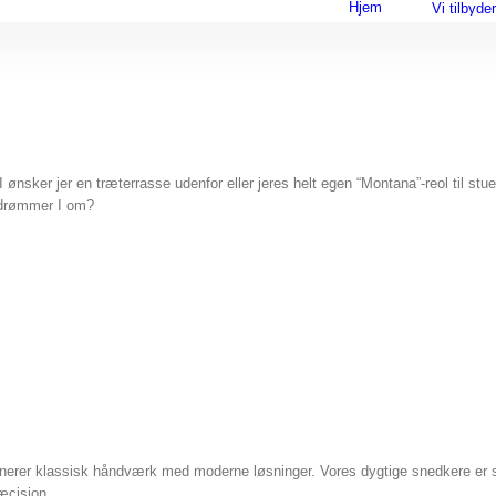
Hjem
Vi tilbyder
 I ønsker jer en træterrasse udenfor eller jeres helt egen “Montana”-reol til s
 drømmer I om?
inerer klassisk håndværk med moderne løsninger. Vores dygtige snedkere er s
æcision.