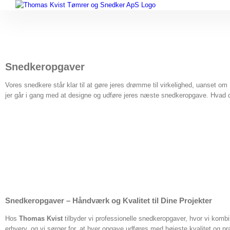
Skip
to
content
Snedkeropgaver
Vores snedkere står klar til at gøre jeres drømme til virkelighed, uanset om
jer går i gang med at designe og udføre jeres næste snedkeropgave. Hvad
Snedkeropgaver – Håndværk og Kvalitet til Dine Projekter
Hos
Thomas Kvist
tilbyder vi professionelle snedkeropgaver, hvor vi komb
erhverv, og vi sørger for, at hver opgave udføres med højeste kvalitet og pr