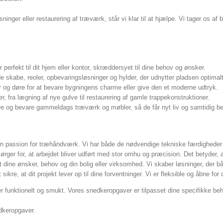
inger eller restaurering af træværk, står vi klar til at hjælpe. Vi tager os a
perfekt til dit hjem eller kontor, skræddersyet til dine behov og ønsker.
de skabe, reoler, opbevaringsløsninger og hylder, der udnytter pladsen optimalt
r og døre for at bevare bygningens charme eller give den et moderne udtryk.
, fra lægning af nye gulve til restaurering af gamle trappekonstruktioner.
rere og bevare gammeldags træværk og møbler, så de får nyt liv og samtidig be
n passion for træhåndværk. Vi har både de nødvendige tekniske færdigheder o
ørger for, at arbejdet bliver udført med stor omhu og præcision. Det betyder, at
set dine ønsker, behov og din bolig eller virksomhed. Vi skaber løsninger, der b
kre, at dit projekt lever op til dine forventninger. Vi er fleksible og åbne for 
 er funktionelt og smukt. Vores snedkeropgaver er tilpasset dine specifikke beh
dkeropgaver.